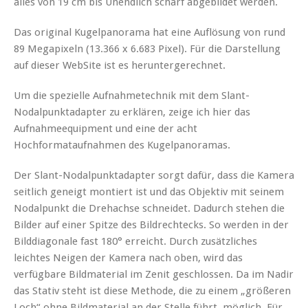
alles von 19 cm bis Unendlich scharf abgebildet werden.
Das original Kugelpanorama hat eine Auflösung von rund
89 Megapixeln (13.366 x 6.683 Pixel). Für die Darstellung
auf dieser WebSite ist es heruntergerechnet.
Um die spezielle Aufnahmetechnik mit dem Slant-
Nodalpunktadapter zu erklären, zeige ich hier das
Aufnahmeequipment und eine der acht
Hochformataufnahmen des Kugelpanoramas.
Der Slant-Nodalpunktadapter sorgt dafür, dass die Kamera
seitlich geneigt montiert ist und das Objektiv mit seinem
Nodalpunkt die Drehachse schneidet. Dadurch stehen die
Bilder auf einer Spitze des Bildrechtecks. So werden in der
Bilddiagonale fast 180° erreicht. Durch zusätzliches
leichtes Neigen der Kamera nach oben, wird das
verfügbare Bildmaterial im Zenit geschlossen. Da im Nadir
das Stativ steht ist diese Methode, die zu einem „größeren
Loch“ ohne Bildmaterial an der Stelle führt, möglich. Für