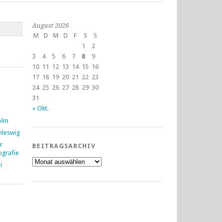
August 2026
M
D
M
D
F
S
S
1
2
3
4
5
6
7
8
9
10
11
12
13
14
15
16
17
18
19
20
21
22
23
24
25
26
27
28
29
30
31
« Okt.
olm
hleswig
r
BEITRAGSARCHIV
grafie
Beitragsarchiv
i